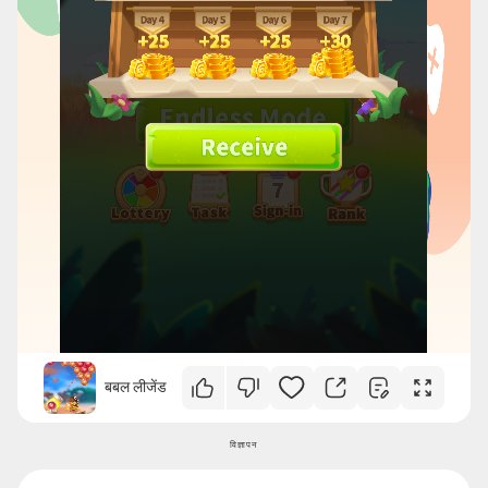
बबल लीजेंड
विज्ञापन