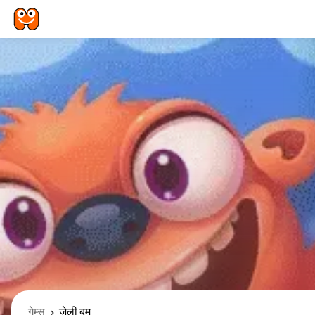
गेम्स
जेली बूम