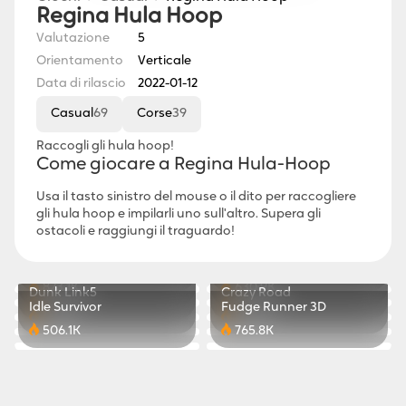
Regina Hula Hoop
Valutazione
5
Orientamento
Verticale
Data di rilascio
2022-01-12
Casual
69
Corse
39
Raccogli gli hula hoop!
Come giocare a Regina Hula-Hoop
Usa il tasto sinistro del mouse o il dito per raccogliere
gli hula hoop e impilarli uno sull'altro. Supera gli
ostacoli e raggiungi il traguardo!
Cube Master
Magica.io
Piante contro Zombi
Regina dei Tacchi
879.2K
421.4K
Gara di Parkour
8 Ball Billiards
823.1K
630.9K
Dunk Link5
Crazy Road
773.4K
811.8K
Idle Survivor
Fudge Runner 3D
117.0K
505.5K
506.1K
765.8K