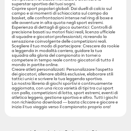
superstar sportiva dei tuoi sogni.
Coprire sport popolari globali: Dai duelli di calcio sul
campo e ai momenti di schiacciata sul campo da
basket, alle confrontazioni intense nel ring di boxe e
alle avventure in alta quota negli sport estremi.
Esperienza di dettagli di gioco autentici: Controlli di
precisione basati su motori fisici reali, licenza ufficiale
di squadre e giocatori professionisti, ricreando la
sensazione coinvolgente delle competizioni reali.
Scegliere il tuo modo di partecipare: Crescere da rookie
a leggenda in modalità carriera, guidare la tua
squadra alla gloria del campionato in tornei o
competere in tempo reale contro giocatori di tutto il
mondo in partite online.
Creare atleti personalizzati: Personalizzare l'aspetto
dei giocatori, allenare abilità esclusive, elaborare stili
tattici unici e scrivere la tua leggenda sportiva.
La nostra libreria di giochi sportivi è continuamente
aggiornata, con una ricca varietà di tipi tra cui sport
con palla, competizioni di lotta, sport estremi, eventi di
atletica leggera, gestione sportiva e altro. Tutti i giochi
non richiedono download — basta cliccare e giocare e
inizia il tuo viaggio verso il campionato proprio ora!