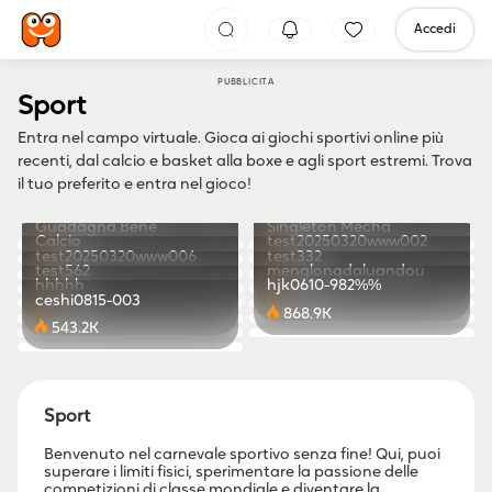
Accedi
PUBBLICITÀ
Sport
Entra nel campo virtuale. Gioca ai giochi sportivi online più
recenti, dal calcio e basket alla boxe e agli sport estremi. Trova
il tuo preferito e entra nel gioco!
Tiny Clash
Dunk Link5
Solitario Fattoria Relax
Artiglieria Pazza
246.5K
117.0K
Guadagna Bene
Singleton Mecha
393.7K
259.2K
Calcio
test20250320www002
879.4K
301.0K
test20250320www006
test332
491.5K
498.7K
test562
menglongdaluandou
351.1K
278.5K
hhhhh
hjk0610-982%%
422.8K
741.3K
ceshi0815-003
873.5K
868.9K
543.2K
Sport
Benvenuto nel carnevale sportivo senza fine! Qui, puoi
superare i limiti fisici, sperimentare la passione delle
competizioni di classe mondiale e diventare la