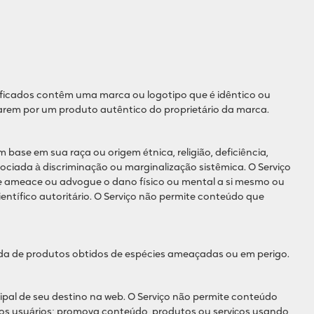
lsificados contêm uma marca ou logotipo que é idêntico ou
sarem por um produto autêntico do proprietário da marca.
base em sua raça ou origem étnica, religião, deficiência,
sociada à discriminação ou marginalização sistêmica. O Serviço
que ameace ou advogue o dano físico ou mental a si mesmo ou
entífico autoritário. O Serviço não permite conteúdo que
nda de produtos obtidos de espécies ameaçadas ou em perigo.
ipal de seu destino na web. O Serviço não permite conteúdo
 dos usuários; promova conteúdo, produtos ou serviços usando