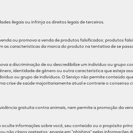
es ilegais ou infrinja os direitos legais de terceiros.
s; venda ou promova a venda de produtos falsificados; produtos fa
tam as características da marca do produto na tentativa de se pas
ova a discriminação de ou descredibilize um indivíduo ou grupo com 
gênero, identidade de gênero ou outra característica que esteja as
ndivíduo ou grupo de indivíduos. O Serviço não permite conteúdo 
ma crise de saúde majoritariamente atual e contrarie o consenso ci
violência gratuita contra animais, nem permite a promoção da ve
 oculte informações sobre você, seu conteúdo ou o propósito princ
s ou não claros pretextos; engaje em "phishing" pelas informações