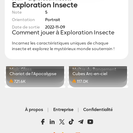
Exploration Insecte
Note
5
Orientation
Portrait
Date de sortie
2022-11-09
Comment jouer à Exploration Insecte
Incarnez les caractéristiques uniques de chaque
insecte et explorez le mystérieux monde souterrain !
Organisateur de Frigo
Wildly Moto - Super
Sprint Master
Power Light
Course
551.8K
718.6K
Ludo Star
Tour des Héros
409.1K
868.1K
Migic Glass
Maître du Rangement
202.1K
349.3K
Chariot de l'Apocalypse
Cubes Arc-en-ciel
704.3K
632.8K
721.6K
117.0K
À propos
Entreprise
Confidentialité