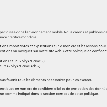
cialisée dans l’environnement mobile. Nous créons et publions des j
sance créative mondiale.
ations importantes et explications sur la manière et les raisons pou
cations ou naviguez sur notre site web. Cette politique de confident
:
cations et Jeux SkyAtGame »).
ateurs (« SkyAtGame Ads »).
vous fournir tous les éléments nécessaires pour les exercer.
 pratiques en matière de confidentialité et de protection des donnée
e, comme indiqué dans la section contact de cette politique.