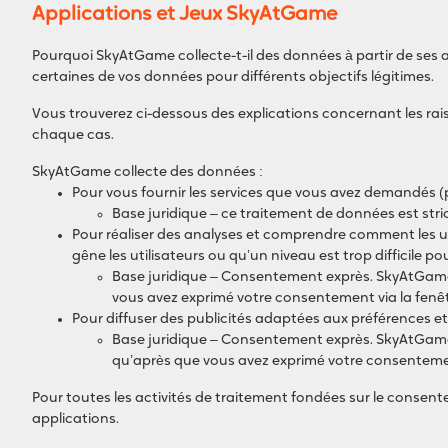
Applications et Jeux SkyAtGame
Pourquoi SkyAtGame collecte-t-il des données à partir de ses ap
certaines de vos données pour différents objectifs légitimes.
Vous trouverez ci-dessous des explications concernant les rai
chaque cas.
SkyAtGame collecte des données :
Pour vous fournir les services que vous avez demandés (p
Base juridique – ce traitement de données est str
Pour réaliser des analyses et comprendre comment les util
gêne les utilisateurs ou qu’un niveau est trop difficile po
Base juridique – Consentement exprès. SkyAtGame n
vous avez exprimé votre consentement via la fenêt
Pour diffuser des publicités adaptées aux préférences et 
Base juridique – Consentement exprès. SkyAtGame n
qu’après que vous avez exprimé votre consentement
Pour toutes les activités de traitement fondées sur le consen
applications.