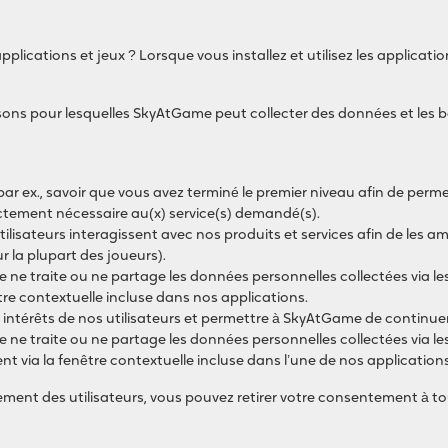
plications et jeux ? Lorsque vous installez et utilisez les applicat
sons pour lesquelles SkyAtGame peut collecter des données et les 
ar ex., savoir que vous avez terminé le premier niveau afin de perme
ictement nécessaire au(x) service(s) demandé(s).
isateurs interagissent avec nos produits et services afin de les amé
ur la plupart des joueurs).
e traite ou ne partage les données personnelles collectées via le
re contextuelle incluse dans nos applications.
intérêts de nos utilisateurs et permettre à SkyAtGame de continuer à
e traite ou ne partage les données personnelles collectées via les
 via la fenêtre contextuelle incluse dans l’une de nos applications
tement des utilisateurs, vous pouvez retirer votre consentement à 