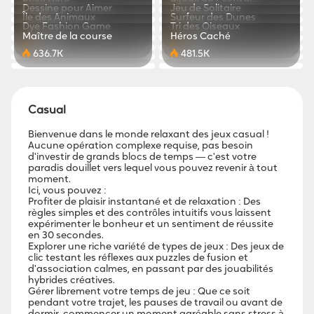
767.4K
870.4K
Dessine pour Aimer
Jeu de Solitaire
Gourmand
471.5K
543.3K
Île des Animaux
Surfeur des Dunes
229.1K
375.7K
Dye Fashion Game
Tri des Oiseaux
811.8K
773.4K
Maître de la course
Héros Caché
880.3K
779.9K
636.7K
481.5K
Casual
Bienvenue dans le monde relaxant des jeux casual !
Aucune opération complexe requise, pas besoin
d'investir de grands blocs de temps — c'est votre
paradis douillet vers lequel vous pouvez revenir à tout
moment.
Ici, vous pouvez :
Profiter de plaisir instantané et de relaxation : Des
règles simples et des contrôles intuitifs vous laissent
expérimenter le bonheur et un sentiment de réussite
en 30 secondes.
Explorer une riche variété de types de jeux : Des jeux de
clic testant les réflexes aux puzzles de fusion et
d'association calmes, en passant par des jouabilités
hybrides créatives.
Gérer librement votre temps de jeu : Que ce soit
pendant votre trajet, les pauses de travail ou avant de