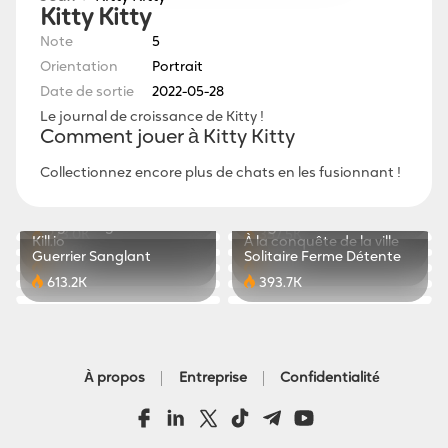
Kitty Kitty
Note
5
Orientation
Portrait
Date de sortie
2022-05-28
Le journal de croissance de Kitty !
Comment jouer à Kitty Kitty
Collectionnez encore plus de chats en les fusionnant !
Ski Master - Jeu de
Run Crush 3D - Course
Maquillage Pro : Salon de
Pop Stone3
course
d'obstacles
653.7K
847.6K
Merge Design
Dragon Craft
Beauté
273.0K
357.5K
Kill.io
À la conquête de la ville
351.9K
556.1K
Guerrier Sanglant
Solitaire Ferme Détente
351.9K
767.7K
613.2K
393.7K
À propos
Entreprise
Confidentialité