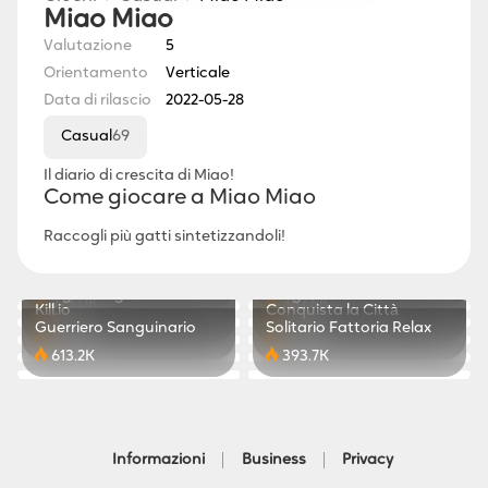
Miao Miao
Valutazione
5
Orientamento
Verticale
Data di rilascio
2022-05-28
Casual
69
Il diario di crescita di Miao!
Come giocare a Miao Miao
Raccogli più gatti sintetizzandoli!
Ski Master - Gioco di
Run Crush 3D - Corsa con
Makeup Master: Salone
Pop Stone3
Corsa
ostacoli
653.7K
847.6K
Merge Design
Dragon Craft
di Bellezza
273.0K
357.5K
Kill.io
Conquista la Città
351.9K
556.1K
Guerriero Sanguinario
Solitario Fattoria Relax
351.9K
767.7K
613.2K
393.7K
Informazioni
Business
Privacy