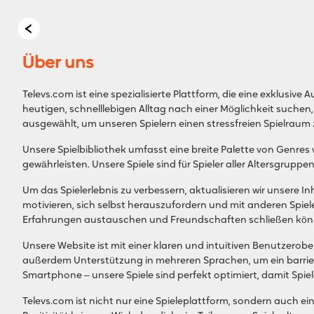
Über uns
Televs.com ist eine spezialisierte Plattform, die eine exklusi
heutigen, schnelllebigen Alltag nach einer Möglichkeit suchen
ausgewählt, um unseren Spielern einen stressfreien Spielraum 
Unsere Spielbibliothek umfasst eine breite Palette von Genres 
gewährleisten. Unsere Spiele sind für Spieler aller Altersgrup
Um das Spielerlebnis zu verbessern, aktualisieren wir unsere I
motivieren, sich selbst herauszufordern und mit anderen Spiele
Erfahrungen austauschen und Freundschaften schließen kön
Unsere Website ist mit einer klaren und intuitiven Benutzerober
außerdem Unterstützung in mehreren Sprachen, um ein barrier
Smartphone – unsere Spiele sind perfekt optimiert, damit Spiel
Televs.com ist nicht nur eine Spieleplattform, sondern auch 