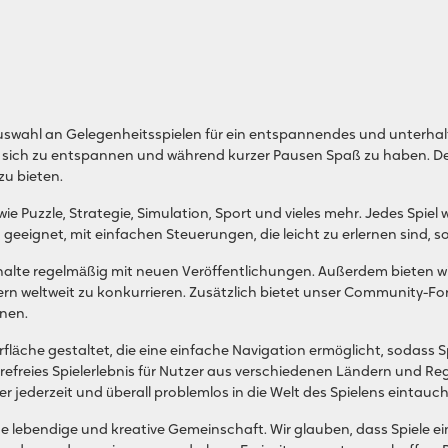
ve Auswahl an Gelegenheitsspielen für ein entspannendes und unterha
, sich zu entspannen und während kurzer Pausen Spaß zu haben. Desh
zu bieten.
wie Puzzle, Strategie, Simulation, Sport und vieles mehr. Jedes Spie
pen geeignet, mit einfachen Steuerungen, die leicht zu erlernen sind
nhalte regelmäßig mit neuen Veröffentlichungen. Außerdem bieten wir
rn weltweit zu konkurrieren. Zusätzlich bietet unser Community-For
nen.
fläche gestaltet, die eine einfache Navigation ermöglicht, sodass Spi
efreies Spielerlebnis für Nutzer aus verschiedenen Ländern und Re
er jederzeit und überall problemlos in die Welt des Spielens eintau
eine lebendige und kreative Gemeinschaft. Wir glauben, dass Spiel