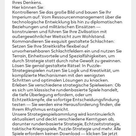
Ihres Denkens.
Hier können Sie:
Kontrollieren Sie das große Bild und bauen Sie Ihr
Imperium auf: Vom Ressourcenmanagement über die
technologische Entwicklung bis hin zu diplomatischen
Beziehungen und militärischen Einsätzen —
konstruieren und führen Sie Ihre Zivilisation mit
außergewöhnlicher Weitsicht zum Wohlstand.
Kommandieren Sie exquisit gestaltete Schlachten:
Setzen Sie Ihre Streitkräfte flexibel auf
unvorhersehbaren Schlachtfeldern ein und nutzen Sie
Terrain, Einheitsvorteile und Spezialfähigkeiten, um
durch Strategie statt durch rohe Gewalt zu gewinnen.
Lösen Sie genial gestaltete Rätsel: In Puzzle-
Strategiespielen nutzen Sie Logik und Kreativität, um
komplizierte Mechanismen mit den wenigsten
Schritten und optimalen Lösungen zu knacken.
Erleben Sie verschiedene strategische Spielweisen: Ob
es sich um klassische rundenbasierte Spiele handelt,
die tiefe Überlegung erfordern, oder um
Echtzeitkämpfe, die sofortige Entscheidungsfindung
testen — Sie werden eine Herausforderung finden, die
Ihrem Rhythmus entspricht.
Unsere Strategiespielsammlung wird kontinuierlich
aktualisiert und deckt verschiedene Kerntypen ab,
darunter rundenbasierte Strategie, Echtzeitstrategie,
taktische Kriegsspiele, Puzzle-Strategie und mehr. Alle
Spiele erfordern keinen Download — klicken Sie jetzt