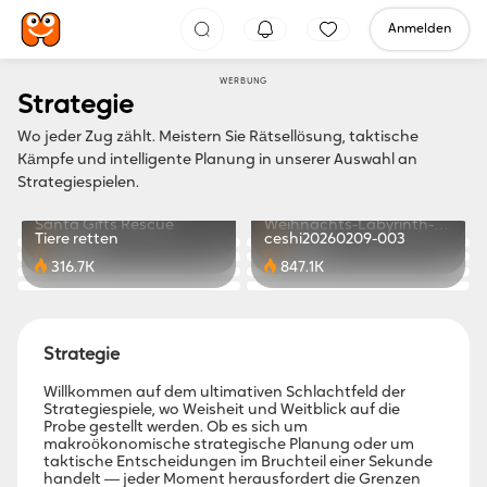
Anmelden
WERBUNG
Strategie
Wo jeder Zug zählt. Meistern Sie Rätsellösung, taktische
Kämpfe und intelligente Planung in unserer Auswahl an
Strategiespielen.
Pop Stone 22
Dragon Craft
Stabhochsprung
Aquaman
670.2K
556.1K
Santa Gifts Rescue
Weihnachts-Labyrinth-
890.2K
385.0K
Tiere retten
ceshi20260209-003
Jagd
304.1K
737.9K
316.7K
847.1K
Strategie
Willkommen auf dem ultimativen Schlachtfeld der
Strategiespiele, wo Weisheit und Weitblick auf die
Probe gestellt werden. Ob es sich um
makroökonomische strategische Planung oder um
taktische Entscheidungen im Bruchteil einer Sekunde
handelt — jeder Moment herausfordert die Grenzen