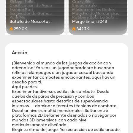
602.7K
300.0K
Skibydi Toilet
Crazy Bike
402.6K
640.0K
Clasificación de Agua
Encuéntralo
614.5K
328.0K
Escape Run
Música con los Dedos
179.5K
551.8K
Excavador de Gemas
Maestro de Mercancías
547.2K
547.2K
Park Me
Robbery Bob: La Sala
778.5K
351.1K
Batalla de Mascotas
Merge Emoji 2048
Sigilosa
571.1K
360.6K
259.0K
342.7K
Acción
¡Bienvenido al mundo de los juegos de acción con
adrenalina! Ya seas un jugador hardcore buscando
reflejos relámpagos o un jugador casual buscando
experimentar combates emocionantes, aquí hay un
desafío para ti.
Aquí puedes:
Experimentar diversos estilos de combate: Desde
duelos de disparos de precisión y combos
espectaculares hasta desafíos de supervivencia
intensos — dominar diferentes técnicas de combate.
Desafiar niveles multidimensionales: Saltar entre
plataformas 2D bellamente diseñadas o navegar por
mundos 3D inmersivos, con cada nivel
meticulosamente diseñado.
Elegir tu ritmo de juego: Ya sea acción de estilo arcade