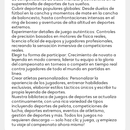
superestrella de deportes de tus sueños.
Cubrir deportes populares globales: Desde duelos de
fútbol en la cancha y momentos de mate en la cancha
de baloncesto, hasta confrontaciones intensas en el
ring de boxeo y aventuras de alta altitud en deportes
extremos.
Experimentar detalles de juego auténticos: Controles
de precisión basados en motores de física reales,
licencia oficial de equipos y jugadores profesionales,
recreando la sensación inmersiva de competiciones
reales.
Elegir tu forma de participar: Crecimiento de novato a
leyenda en modo carrera, liderar tu equipo a la gloria
del campeonato en torneos o competir en tiempo real
contra jugadores de todo el mundo en partidas en
línea.
Crear atletas personalizados: Personalizar la
apariencia de los jugadores, entrenar habilidades
exclusivas, elaborar estilos tácticos únicos y escribir tu
propia leyenda de deportes.
Nuestra biblioteca de juegos de deportes se actualiza
continuamente, con una rica variedad de tipos
incluyendo deportes de pelota, competiciones de
lucha, deportes extremos, eventos de atletismo,
gestión de deportes y más. Todos los juegos no
requieren descarga — solo haz clic y juega, ¡y empieza
tu viaje al campeonato ahora mismo!