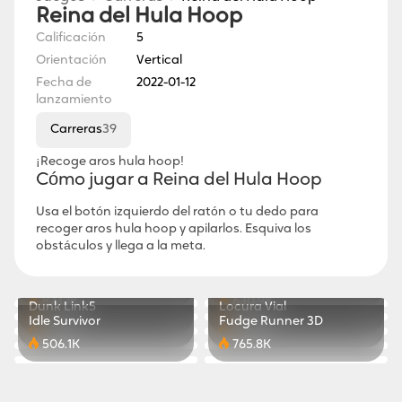
Reina del Hula Hoop
Calificación
5
Orientación
Vertical
Fecha de
2022-01-12
lanzamiento
Carreras
39
¡Recoge aros hula hoop!
Cómo jugar a Reina del Hula Hoop
Usa el botón izquierdo del ratón o tu dedo para
recoger aros hula hoop y apilarlos. Esquiva los
obstáculos y llega a la meta.
Maestro del Cubo
Magica.io
Plantas contra Zombis
Reina de los Tacones
879.2K
421.4K
Carrera de Parkour
Billar 8 Ball
823.1K
630.9K
Dunk Link5
Locura Vial
773.4K
811.8K
Idle Survivor
Fudge Runner 3D
117.0K
505.5K
506.1K
765.8K