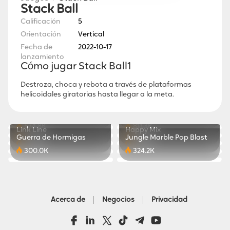
Stack Ball
Calificación
5
Orientación
Vertical
Fecha de
2022-10-17
lanzamiento
Cómo jugar Stack Ball1
Destroza, choca y rebota a través de plataformas
helicoidales giratorias hasta llegar a la meta.
Pets Blast
Señorita Tofu
Happy Woodworking
Sudoku Divertido
788.6K
328.6K
Stack Ball 3D
Avión de Combate
674.8K
811.3K
Link Line
Happy Mix
423.7K
494.6K
Guerra de Hormigas
Jungle Marble Pop Blast
723.2K
830.1K
300.0K
324.2K
Acerca de
Negocios
Privacidad