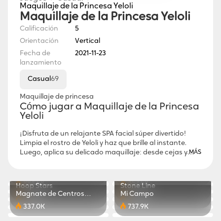
Maquillaje de la Princesa Yeloli
Maquillaje de la Princesa Yeloli
Calificación
5
Orientación
Vertical
Fecha de
2021-11-23
lanzamiento
Casual
69
Maquillaje de princesa
Cómo jugar a Maquillaje de la Princesa
Yeloli
¡Disfruta de un relajante SPA facial súper divertido!
Limpia el rostro de Yeloli y haz que brille al instante.
Luego, aplica su delicado maquillaje: desde cejas y
...
MÁS
pestañas hasta sombras de ojos y labial. Elige
Leyenda Ninja
Jelly Crush
Chefs Soñadores
Pets Match
peinados, accesorios para el cabello y ropa con
299.0K
316.4K
Cube Mania
Maestro de Frutas
cuidado. ¡Conviértete en la princesa del maquillaje
884.5K
457.5K
Hoop Stars
Stone Line
más hermosa! Participa en concursos de maquillaje,
327.9K
179.3K
Magnate de Centros
Mi Campo
577.2K
697.3K
supera cada reto y alza el trofeo. Descubre también los
Comerciales
337.0K
737.9K
secretos que guarda el corazón de Yeloli. ¡Crea looks
deslumbrantes y haz realidad tus sueños de