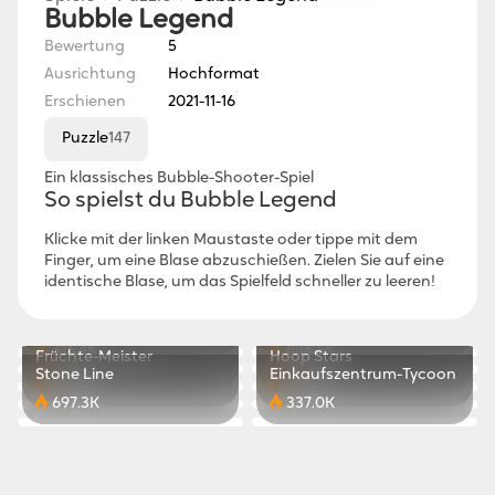
Bubble Legend
Bewertung
5
Ausrichtung
Hochformat
Erschienen
2021-11-16
Puzzle
147
Ein klassisches Bubble-Shooter-Spiel
So spielst du Bubble Legend
Klicke mit der linken Maustaste oder tippe mit dem
Finger, um eine Blase abzuschießen. Zielen Sie auf eine
identische Blase, um das Spielfeld schneller zu leeren!
Yeloli – Prinzessinnen-
Ninja-Legende
Jelly Crush
Traumköche
Make-up
868.9K
299.0K
Tier-Match
Cube Mania
316.4K
884.5K
Früchte-Meister
Hoop Stars
457.5K
327.9K
Stone Line
Einkaufszentrum-Tycoon
179.3K
577.2K
697.3K
337.0K