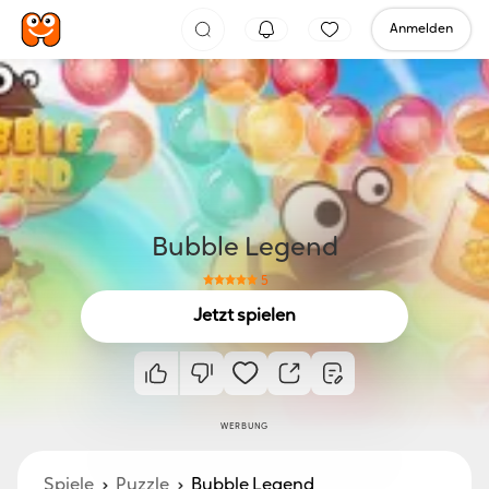
Anmelden
Bubble Legend
5
Jetzt spielen
WERBUNG
Spiele
Puzzle
Bubble Legend