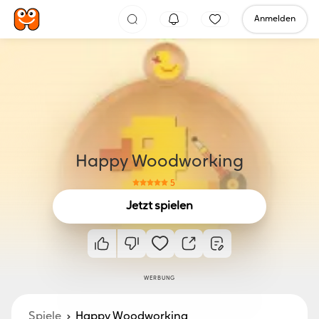
Anmelden
Happy Woodworking
5
Jetzt spielen
WERBUNG
Spiele
Happy Woodworking