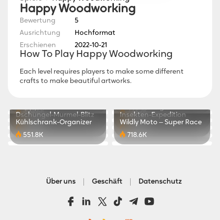
Happy Woodworking
Bewertung
5
Ausrichtung
Hochformat
Erschienen
2022-10-21
How To Play Happy Woodworking
Each level requires players to make some different
crafts to make beautiful artworks.
Sudoku Spaß
Stack Ball 3D
Kampfflugzeug
Link Line
811.3K
423.7K
Happy Mix
Ameisenkrieg
494.6K
723.2K
Dschungel-Murmel-Blitz
Insekten-Expedition
830.1K
300.0K
Kühlschrank-Organizer
Wildly Moto – Super Race
324.2K
370.5K
551.8K
718.6K
Über uns
Geschäft
Datenschutz