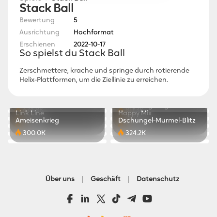
Stack Ball
Bewertung
5
Ausrichtung
Hochformat
Erschienen
2022-10-17
So spielst du Stack Ball
Zerschmettere, krache und springe durch rotierende
Helix-Plattformen, um die Ziellinie zu erreichen.
Pets Blast
Miss Tofu
Happy Woodworking
Sudoku Spaß
788.6K
328.6K
Stack Ball 3D
Kampfflugzeug
674.8K
811.3K
Link Line
Happy Mix
423.7K
494.6K
Ameisenkrieg
Dschungel-Murmel-Blitz
723.2K
830.1K
300.0K
324.2K
Über uns
Geschäft
Datenschutz